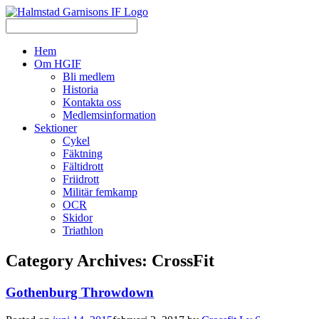
Hem
Om HGIF
Bli medlem
Historia
Kontakta oss
Medlemsinformation
Sektioner
Cykel
Fäktning
Fältidrott
Friidrott
Militär femkamp
OCR
Skidor
Triathlon
Category Archives:
CrossFit
Gothenburg Throwdown