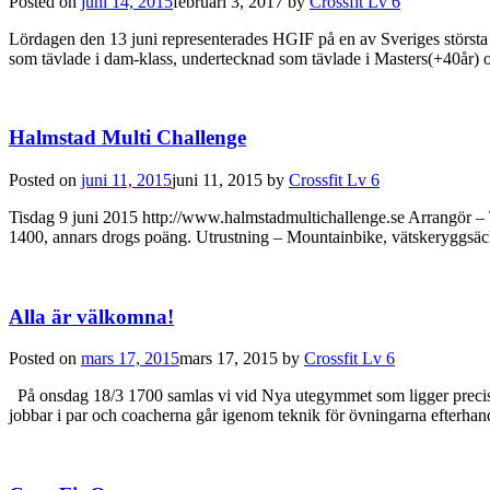
Posted on
juni 14, 2015
februari 3, 2017
by
Crossfit Lv 6
Lördagen den 13 juni representerades HGIF på en av Sveriges största C
som tävlade i dam-klass, undertecknad som tävlade i Masters(+40år)
Halmstad Multi Challenge
Posted on
juni 11, 2015
juni 11, 2015
by
Crossfit Lv 6
​​Tisdag 9 juni 2015 http://www.halmstadmultichallenge.se Arrangör –
1400, annars drogs poäng. Utrustning – Mountainbike, vätskeryggsäck 
Alla är välkomna!
Posted on
mars 17, 2015
mars 17, 2015
by
Crossfit Lv 6
På onsdag 18/3 1700 samlas vi vid Nya utegymmet som ligger precis b
jobbar i par och coacherna går igenom teknik för övningarna efterh