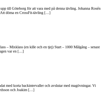
 upp till Göteborg för att vara med på denna tävling. Johanna Rosén
 Att döma en CrossFit-tävling […]
ss – Mixklass (en kille och en tjej) Start – 1000 Målgång – senast
ingen var en […]
ndat med korta backintervaller och avslutar med magövningar. Vi
uedsson och Joakim […]