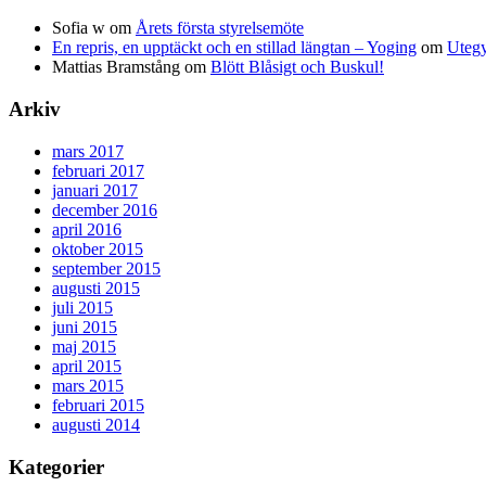
Sofia w
om
Årets första styrelsemöte
En repris, en upptäckt och en stillad längtan – Yoging
om
Utegy
Mattias Bramstång
om
Blött Blåsigt och Buskul!
Arkiv
mars 2017
februari 2017
januari 2017
december 2016
april 2016
oktober 2015
september 2015
augusti 2015
juli 2015
juni 2015
maj 2015
april 2015
mars 2015
februari 2015
augusti 2014
Kategorier