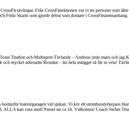
rossFit-tävlingar. Från CrossFitsektionen var vi tre personer som åkte
 och Frida Skarin som gjorde debut som domare i CrossFitsammanhang.
 Team Triatlon och Multisport Tävlande – Andreas (min man) och jag Kla
och mycket adrenalin Resultat – läs hela inlägget så får ni veta! Tävl
ortanför traktorgaragen vid sjukan. Vi kör ett utomhusstyrkepass bla
and. ALLA kan vara med! Passet tar ca 1h. Välkomna! Coach Stefan Tr