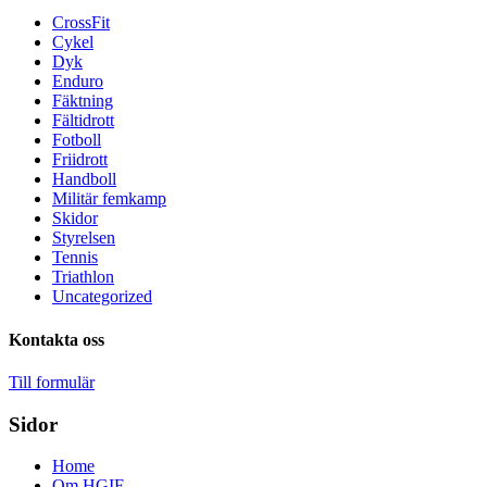
CrossFit
Cykel
Dyk
Enduro
Fäktning
Fältidrott
Fotboll
Friidrott
Handboll
Militär femkamp
Skidor
Styrelsen
Tennis
Triathlon
Uncategorized
Kontakta oss
Till formulär
Sidor
Home
Om HGIF