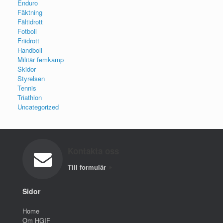
Enduro
Fäktning
Fältidrott
Fotboll
Friidrott
Handboll
Militär femkamp
Skidor
Styrelsen
Tennis
Triathlon
Uncategorized
Kontakta oss
Till formulär
Sidor
Home
Om HGIF