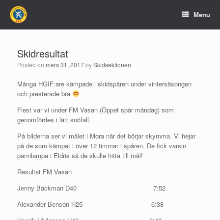
Menu
Skidresultat
Posted on
mars 31, 2017
by
Skidsektionen
Många HGIF:are kämpade i skidspåren under vintersäsongen
och presterade bra
Flest var vi under FM Vasan (Öppet spår måndag) som
genomfördes i lätt snöfall.
På bilderna ser vi målet i Mora när det börjar skymma. Vi hejar
på de som kämpat i över 12 timmar i spåren. De fick varsin
pannlampa i Eldris så de skulle hitta till mål!
Resultat FM Vasan
Jenny Bäckman D40 7:52
Alexander Benson H25 6:38