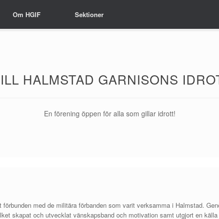
Om HGIF
Sektioner
ILL HALMSTAD GARNISONS IDRO
En förening öppen för alla som gillar idrott!
tarkt förbunden med de militära förbanden som varit verksamma i Halmstad. Ge
ilket skapat och utvecklat vänskapsband och motivation samt utgjort en källa t