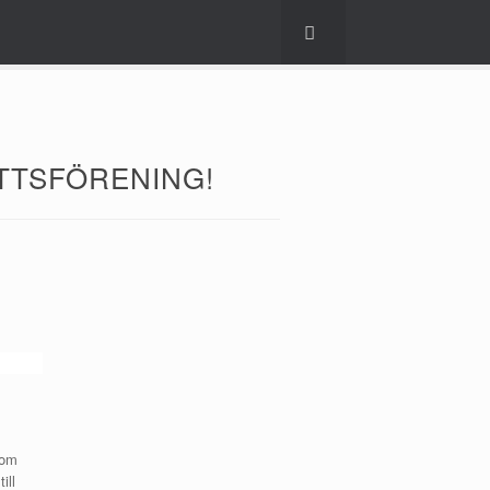
TTSFÖRENING!
nom
ill