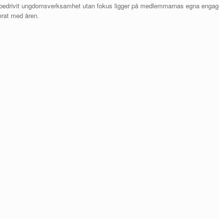
ig bedrivit ungdomsverksamhet utan fokus ligger på medlemmarnas egna eng
ierat med åren.