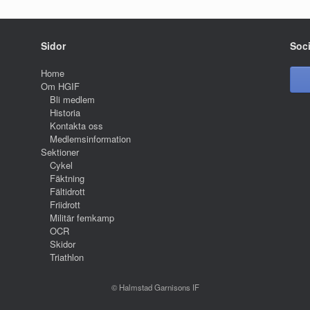
Sidor
Soc
Home
Om HGIF
Bli medlem
Historia
Kontakta oss
Medlemsinformation
Sektioner
Cykel
Fäktning
Fältidrott
Friidrott
Militär femkamp
OCR
Skidor
Triathlon
© Halmstad Garnisons IF