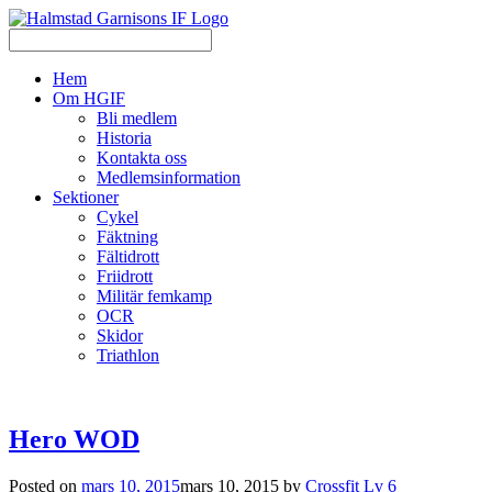
Hem
Om HGIF
Bli medlem
Historia
Kontakta oss
Medlemsinformation
Sektioner
Cykel
Fäktning
Fältidrott
Friidrott
Militär femkamp
OCR
Skidor
Triathlon
Hero WOD
Posted on
mars 10, 2015
mars 10, 2015
by
Crossfit Lv 6