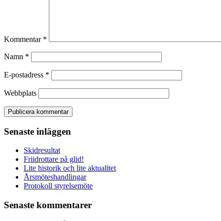
Kommentar
*
Namn
*
E-postadress
*
Webbplats
Senaste inläggen
Skidresultat
Friidrottare på glid!
Lite historik och lite aktualitet
Årsmöteshandlingar
Protokoll styrelsemöte
Senaste kommentarer