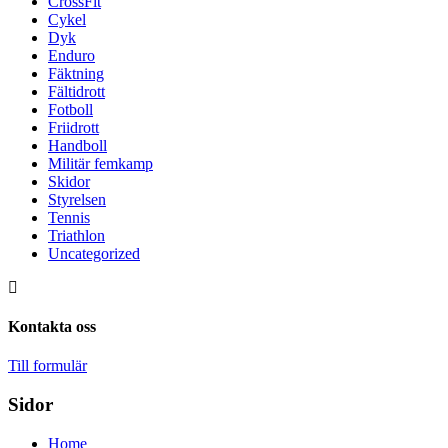
CrossFit
Cykel
Dyk
Enduro
Fäktning
Fältidrott
Fotboll
Friidrott
Handboll
Militär femkamp
Skidor
Styrelsen
Tennis
Triathlon
Uncategorized
Kontakta oss
Till formulär
Sidor
Home