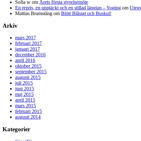
Sofia w
om
Årets första styrelsemöte
En repris, en upptäckt och en stillad längtan – Yoging
om
Utegy
Mattias Bramstång
om
Blött Blåsigt och Buskul!
Arkiv
mars 2017
februari 2017
januari 2017
december 2016
april 2016
oktober 2015
september 2015
augusti 2015
juli 2015
juni 2015
maj 2015
april 2015
mars 2015
februari 2015
augusti 2014
Kategorier