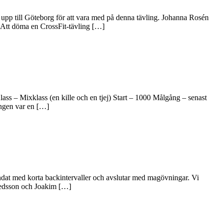
 upp till Göteborg för att vara med på denna tävling. Johanna Rosén
 Att döma en CrossFit-tävling […]
ss – Mixklass (en kille och en tjej) Start – 1000 Målgång – senast
ingen var en […]
ndat med korta backintervaller och avslutar med magövningar. Vi
uedsson och Joakim […]