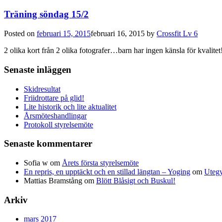
Träning söndag 15/2
Posted on
februari 15, 2015
februari 16, 2015
by
Crossfit Lv 6
2 olika kort från 2 olika fotografer…barn har ingen känsla för kvalite
Senaste inläggen
Skidresultat
Friidrottare på glid!
Lite historik och lite aktualitet
Årsmöteshandlingar
Protokoll styrelsemöte
Senaste kommentarer
Sofia w
om
Årets första styrelsemöte
En repris, en upptäckt och en stillad längtan – Yoging
om
Utegy
Mattias Bramstång
om
Blött Blåsigt och Buskul!
Arkiv
mars 2017