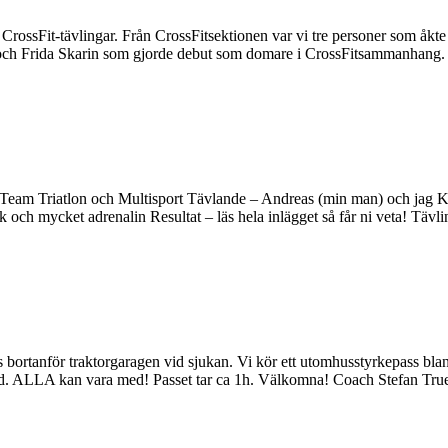
rossFit-tävlingar. Från CrossFitsektionen var vi tre personer som åkte
 och Frida Skarin som gjorde debut som domare i CrossFitsammanhang.
 Team Triatlon och Multisport Tävlande – Andreas (min man) och jag Kla
och mycket adrenalin Resultat – läs hela inlägget så får ni veta! Tävl
ortanför traktorgaragen vid sjukan. Vi kör ett utomhusstyrkepass bla
and. ALLA kan vara med! Passet tar ca 1h. Välkomna! Coach Stefan Tr