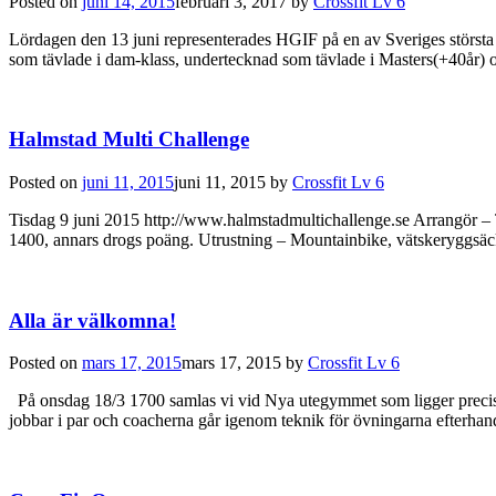
Posted on
juni 14, 2015
februari 3, 2017
by
Crossfit Lv 6
Lördagen den 13 juni representerades HGIF på en av Sveriges största C
som tävlade i dam-klass, undertecknad som tävlade i Masters(+40år)
Halmstad Multi Challenge
Posted on
juni 11, 2015
juni 11, 2015
by
Crossfit Lv 6
​​Tisdag 9 juni 2015 http://www.halmstadmultichallenge.se Arrangör –
1400, annars drogs poäng. Utrustning – Mountainbike, vätskeryggsäck 
Alla är välkomna!
Posted on
mars 17, 2015
mars 17, 2015
by
Crossfit Lv 6
På onsdag 18/3 1700 samlas vi vid Nya utegymmet som ligger precis b
jobbar i par och coacherna går igenom teknik för övningarna efterh