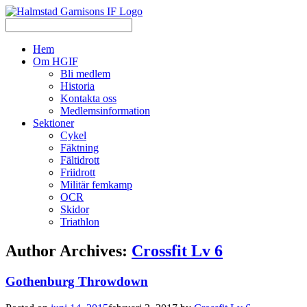
Hem
Om HGIF
Bli medlem
Historia
Kontakta oss
Medlemsinformation
Sektioner
Cykel
Fäktning
Fältidrott
Friidrott
Militär femkamp
OCR
Skidor
Triathlon
Author Archives:
Crossfit Lv 6
Gothenburg Throwdown