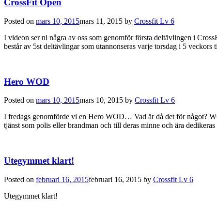
CrossFit Open
Posted on
mars 10, 2015
mars 11, 2015
by
Crossfit Lv 6
I videon ser ni några av oss som genomför första deltävlingen i Cross
består av 5st deltävlingar som utannonseras varje torsdag i 5 veckors
Hero WOD
Posted on
mars 10, 2015
mars 10, 2015
by
Crossfit Lv 6
I fredags genomförde vi en Hero WOD… Vad är då det för något? WOD b
tjänst som polis eller brandman och till deras minne och ära dedikeras 
Utegymmet klart!
Posted on
februari 16, 2015
februari 16, 2015
by
Crossfit Lv 6
Utegymmet klart!