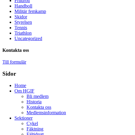
Friidrott
Handboll
Militär femkamp
Skidor
Styrelsen
Tennis
Triathlon
Uncategorized
Kontakta oss
Till formulär
Sidor
Home
Om HGIF
Bli medlem
Historia
Kontakta oss
Medlemsinformation
Sektioner
Cykel
Fäktning
Fältidrott