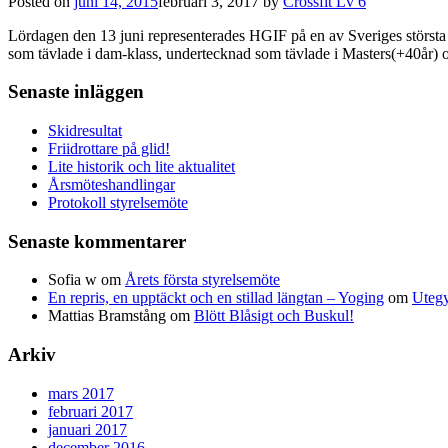
Posted on
juni 14, 2015
februari 3, 2017
by
Crossfit Lv 6
Lördagen den 13 juni representerades HGIF på en av Sveriges största C
som tävlade i dam-klass, undertecknad som tävlade i Masters(+40år)
Senaste inläggen
Skidresultat
Friidrottare på glid!
Lite historik och lite aktualitet
Årsmöteshandlingar
Protokoll styrelsemöte
Senaste kommentarer
Sofia w
om
Årets första styrelsemöte
En repris, en upptäckt och en stillad längtan – Yoging
om
Utegy
Mattias Bramstång
om
Blött Blåsigt och Buskul!
Arkiv
mars 2017
februari 2017
januari 2017
december 2016