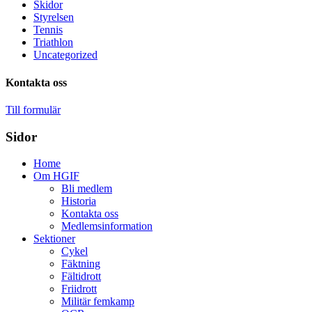
Skidor
Styrelsen
Tennis
Triathlon
Uncategorized
Kontakta oss
Till formulär
Sidor
Home
Om HGIF
Bli medlem
Historia
Kontakta oss
Medlemsinformation
Sektioner
Cykel
Fäktning
Fältidrott
Friidrott
Militär femkamp