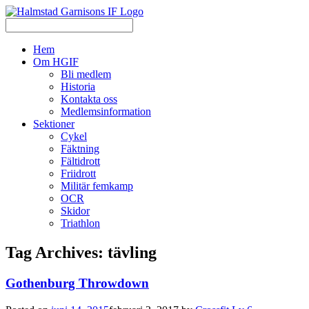
Hem
Om HGIF
Bli medlem
Historia
Kontakta oss
Medlemsinformation
Sektioner
Cykel
Fäktning
Fältidrott
Friidrott
Militär femkamp
OCR
Skidor
Triathlon
Tag Archives:
tävling
Gothenburg Throwdown