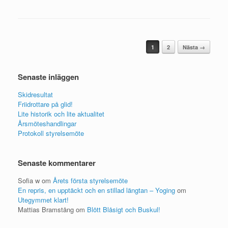
Post navigation
1
2
Nästa →
Senaste inläggen
Skidresultat
Friidrottare på glid!
Lite historik och lite aktualitet
Årsmöteshandlingar
Protokoll styrelsemöte
Senaste kommentarer
Sofia w
om
Årets första styrelsemöte
En repris, en upptäckt och en stillad längtan – Yoging
om
Utegymmet klart!
Mattias Bramstång
om
Blött Blåsigt och Buskul!