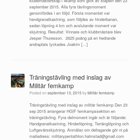
klubbmästerskap i 4kamp som gick av stapeln den 23
september 2015. Alla fyra tävlingsmoment
genomfördes i en följd. Första momentet var
handgranatkastning, som följdes av hinderbanan,
sedan löpning 4 km och avslutande moment var
skjutning. Resultat: Vinnare och klubbmästare blev
Jesper Thuresson. 2625 poäng på en hedrande
andraplats lyckades Joakim […]
Träningstävling med inslag av
Militär femkamp
Posted on
september 13, 2015
by
Militär femkamp
Träningstävling med inslag av militär femkamp Den 23
sep 2015 arrangerar HGIF femkampssektion en
träningstävling. Fyra delmoment ingår och är följande:
Handgranatkastning, Hinderlöpning, Terränglöpning och
Luftgevärsskjutning. Anmälan om deltagande gör ni på
mailadress: militarypentathlon.halmstad@gmail.com