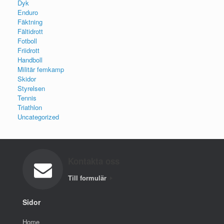
Dyk
Enduro
Fäktning
Fältidrott
Fotboll
Friidrott
Handboll
Militär femkamp
Skidor
Styrelsen
Tennis
Triathlon
Uncategorized
Kontakta oss
Till formulär
Sidor
Home