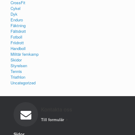
CrossFit
Cykel
Dyk
Enduro
Fäktning
Fältidrott
Fotboll
Friidrott
Handboll
Militär femkamp
Skidor
Styrelsen
Tennis
Triathlon
Uncategorized
Kontakta oss
Till formulär
Sidor