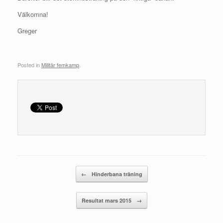
Välkomna!
Greger
Posted in
Militär femkamp
.
Post navigation
←
Hinderbana träning
Resultat mars 2015
→