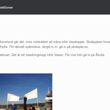
Sektioner
Sektioner
 konstsnö går det, trots mildvädret att träna inför Vasaloppet. Skidspåren finn
Hylte. För aktuell spårstatus, längd m.m. gå in på skidspår.se.
ruari. Det är ett seedningslopp inför Vasan. För mer info gå in på Åkulla