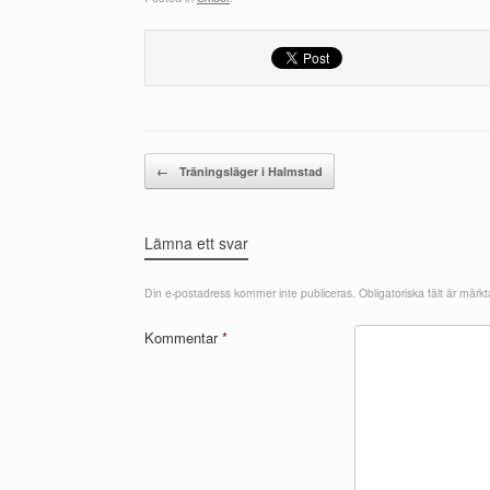
Post navigation
←
Träningsläger i Halmstad
Lämna ett svar
Din e-postadress kommer inte publiceras.
Obligatoriska fält är märk
Kommentar
*