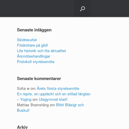
Senaste inläggen
Skidresultat
Friidrottare på glid!
s
Lite historik och lite aktualitet
Årsmöteshandlingar
Protokoll styrelsemöte
Senaste kommentarer
Sofia w
om
Årets första styrelsemöte
En repris, en upptäckt och en stillad längtan
– Yoging
om
Utegymmet klart!
Mattias Bramstång
om
Blött Blåsigt och
Buskul!
Arkiv