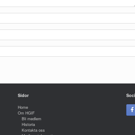
Sidor
Soc
Home
Om HGIF
Bli medlem
Historia
Kontakta oss