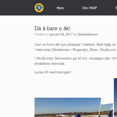
Hem
Hem
Om HGIF
Om HGIF
Dä ä bare o åk!
Posted on
januari 29, 2017
by
Skidsektionen
Just nu finns det fyra skidspår i Halland. Med hjälp av
i Halmstad (Skidarenan i Ringenäs), Ätran, Åkulla och 
I Åkulla körs Skimaraton på 42 km, söndagen den 19 feb
skidallians hemsida.
Lycka till med träningen!