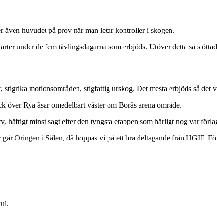
er även huvudet på prov när man letar kontroller i skogen.
arter under de fem tävlingsdagarna som erbjöds. Utöver detta så stött
igrika motionsområden, stigfattig urskog. Det mesta erbjöds så det var
ick över Rya åsar omedelbart väster om Borås arena område.
, häftigt minst sagt efter den tyngsta etappen som härligt nog var förlagd
går Oringen i Sälen, då hoppas vi på ett bra deltagande från HGIF. Förh
ul
.