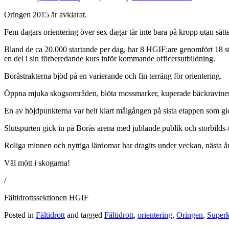
Oringen 2015 är avklarat.
Fem dagars orientering över sex dagar tär inte bara på kropp utan sätt
Bland de ca 20.000 startande per dag, har 8 HGIF:are genomfört 18 st
en del i sin förberedande kurs inför kommande officersutbildning.
Boråstrakterna bjöd på en varierande och fin terräng för orientering.
Öppna mjuka skogsområden, blöta mossmarker, kuperade bäckraviner, st
En av höjdpunkterna var helt klart målgången på sista etappen som g
Slutspurten gick in på Borås arena med jublande publik och storbilds-tv
Roliga minnen och nyttiga lärdomar har dragits under veckan, nästa år 
Väl mött i skogarna!
/
Fältidrottssektionen HGIF
Posted in
Fältidrott
and tagged
Fältidrott
,
orientering
,
Oringen
,
Superk