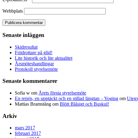
Webbplats
Senaste inläggen
Skidresultat
Friidrottare på glid!
Lite historik och lite aktualitet
Årsmöteshandlingar
Protokoll styrelsemöte
Senaste kommentarer
Sofia w
om
Årets första styrelsemöte
En repris, en upptäckt och en stillad längtan – Yoging
om
Utegy
Mattias Bramstång
om
Blött Blåsigt och Buskul!
Arkiv
mars 2017
februari 2017