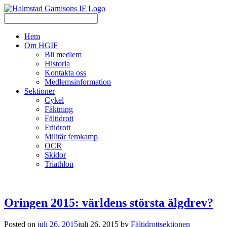
Hem
Om HGIF
Bli medlem
Historia
Kontakta oss
Medlemsinformation
Sektioner
Cykel
Fäktning
Fältidrott
Friidrott
Militär femkamp
OCR
Skidor
Triathlon
Oringen 2015: världens största älgdrev?
Posted on
juli 26, 2015
juli 26, 2015
by
Fältidrottsektionen