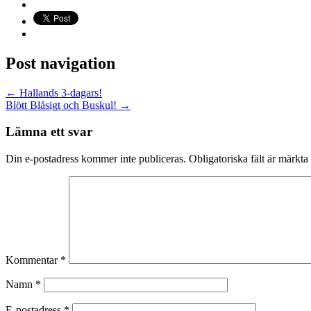
Post navigation
←
Hallands 3-dagars!
Blött Blåsigt och Buskul!
→
Lämna ett svar
Din e-postadress kommer inte publiceras.
Obligatoriska fält är märkta
Kommentar
*
Namn
*
E-postadress
*