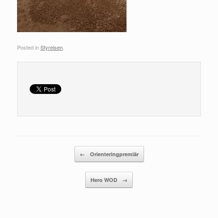
Posted in
Styrelsen
.
Post navigation
←
Orienteringpremiär
Hero WOD
→