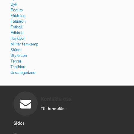
Dyk
Enduro
Fäktning
Fältidrott
Fotboll
Friidrott
Handboll
Militär femkamp
Skidor
Styrelsen
Tennis
Triathlon
Uncategorized
Kontakta oss
Till formulär
Sidor